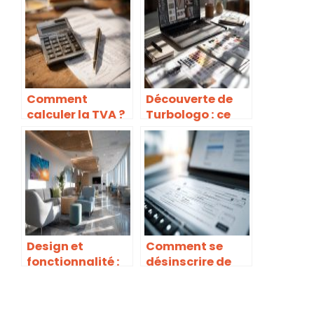
Comment
Découverte de
calculer la TVA ?
Turbologo : ce
que vous devez
savoir avant de
créer votre logo
Design et
Comment se
fonctionnalité :
désinscrire de
créez un espace
Pôle Emploi ?
de coworking
inspirant