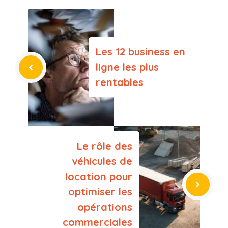
Les 12 business en
ligne les plus
rentables
Le rôle des
véhicules de
location pour
optimiser les
opérations
commerciales