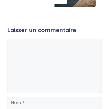
Laisser un commentaire
Commentaire
Nom