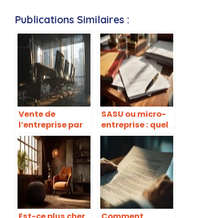
Publications Similaires :
Vente de
SASU ou micro-
l’entreprise par
entreprise : quel
mon patron :
statut choisir ?
quels sont mes
droits en tant
que salarié ?
Est-ce plus cher
Comment